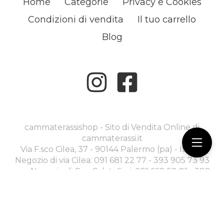
Home
Categorie
Privacy e Cookies
Condizioni di vendita
Il tuo carrello
Blog
cammaterassishop - Sito di Vendita Online di
cammaterassi.it
Via F.sco Cilea, 37 - 90144 Palermo (pa) - Italia -
Negozio di via Cilea: 091 681 22 77 - 393 905 73 93
----- Negozio di C.so Calatafimi: 091 668 58 81 - 388
970 30 79 -
commerciale@cammaterassi.it
Ecommerce creato con
Scontrino.com