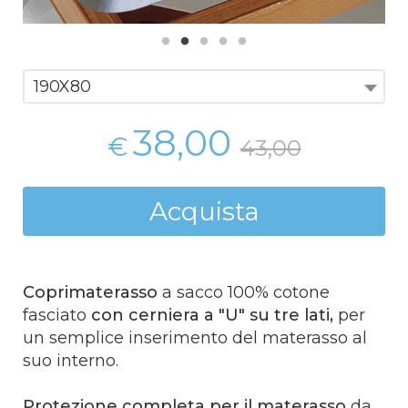
190X80
38,00
€
43,00
Acquista
Coprimaterasso
a sacco 100% cotone
fasciato
con cerniera a "U" su tre lati,
per
un semplice inserimento del materasso al
suo interno.
Protezione completa per il materasso
da