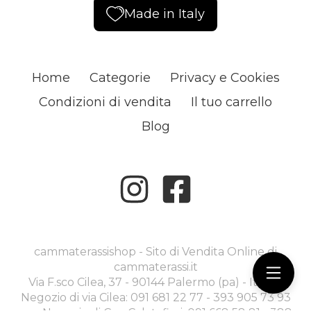
Made in Italy
Home
Categorie
Privacy e Cookies
Condizioni di vendita
Il tuo carrello
Blog
cammaterassishop - Sito di Vendita Online di
cammaterassi.it
Via F.sco Cilea, 37 - 90144 Palermo (pa) - Italia -
Negozio di via Cilea: 091 681 22 77 - 393 905 73 93