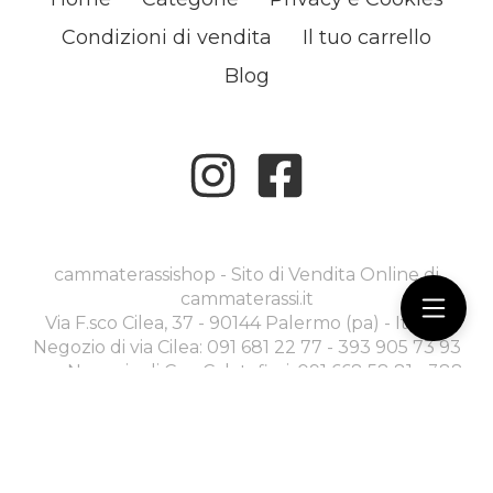
Condizioni di vendita
Il tuo carrello
Blog
cammaterassishop - Sito di Vendita Online di
cammaterassi.it
Via F.sco Cilea, 37 - 90144 Palermo (pa) - Italia -
Negozio di via Cilea: 091 681 22 77 - 393 905 73 93
----- Negozio di C.so Calatafimi: 091 668 58 81 - 388
970 30 79 -
commerciale@cammaterassi.it
Ecommerce creato con
Scontrino.com