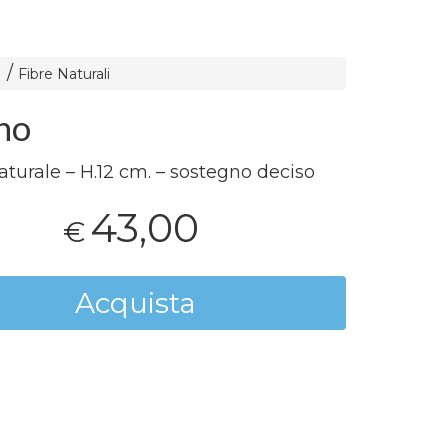
Fibre Naturali
no
naturale – H.12 cm. – sostegno deciso
43,00
€
Acquista