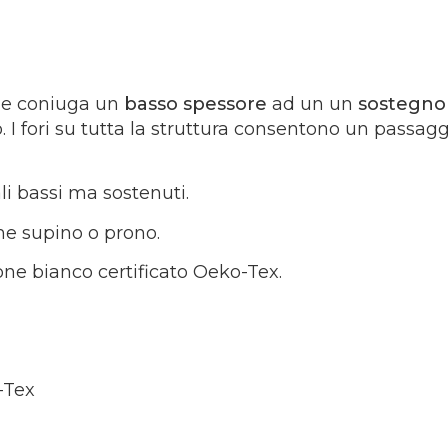
e coniuga un
basso spessore
ad un un
sostegno 
o. I fori su tutta la struttura consentono un passag
i bassi ma sostenuti.
me supino o prono.
one bianco certificato Oeko-Tex.
-Tex