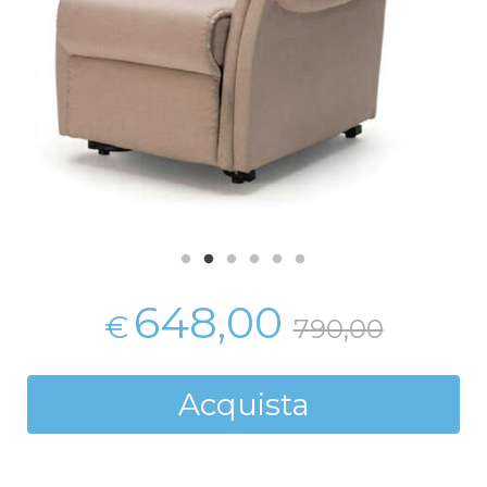
648,00
€
790,00
Acquista