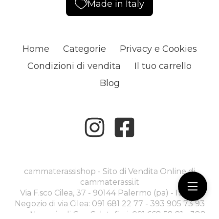
Made in Italy
Home
Categorie
Privacy e Cookies
Condizioni di vendita
Il tuo carrello
Blog
cammaterassishop - Sito di Vendita Online di
cammaterassi.it
Via F.sco Cilea, 37 - 90144 Palermo (pa) - Italia -
Negozio di via Cilea: 091 681 22 77 - 393 905 73 93
----- Negozio di C.so Calatafimi: 091 668 58 81 - 388