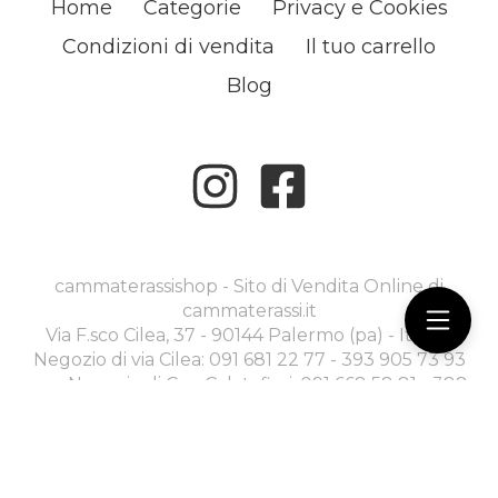
Home
Categorie
Privacy e Cookies
Condizioni di vendita
Il tuo carrello
Blog
cammaterassishop - Sito di Vendita Online di
cammaterassi.it
Via F.sco Cilea, 37 - 90144 Palermo (pa) - Italia -
Negozio di via Cilea: 091 681 22 77 - 393 905 73 93
----- Negozio di C.so Calatafimi: 091 668 58 81 - 388
970 30 79 -
commerciale@cammaterassi.it
Ecommerce creato con
Scontrino.com