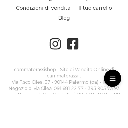
Condizioni di vendita
Il tuo carrello
Blog
cammaterassishop - Sito di Vendita Online di
cammaterassi.it
Via F.sco Cilea, 37 - 90144 Palermo (pa) - Italia -
Negozio di via Cilea: 091 681 22 77 - 393 905 73 93
----- Negozio di C.so Calatafimi: 091 668 58 81 - 388
970 30 79 -
commerciale@cammaterassi.it
Ecommerce creato con
Scontrino.com